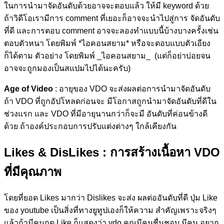
ในการนำมาจัดอันดับด้วยอาจจะตอบแล้ว ให้มี keyword ด้วย
ถ้าวิดีโอเรามีการ comment ที่เยอะก็อาจจะนำไปสู่การ จัดอันดับ
ที่ดี และการตอบ comment อาจจะลองทำแบบนี้บ้างบางครั้งเช่น
ตอบตัวหนา โดยพิมพ์ *ไอคอนสยาม* หรือจะตอบแบบตัวเอียง
ก็ได้ตาม ตัวอย่าง โดยพิมพ์ _ไอคอนสยาม_ (แต่ก็อย่าบ่อยจน
อาจจะถูกมองเป็นสแปมไปได้นะครับ)
Age of Video
: อายุของ VDO จะส่งผลต่อการนำมาจัดอันดับ
ถ้า VDO ที่ถูกอัปโหลดก่อนจะ มีโอกาสถูกนำมาจัดอันดับที่ดีใน
ช่วงแรก และ VDO ที่มีอายุนานกว่าก็จะมี อันดับที่ค่อนข้างดี
ด้วย ถ้าองค์ประกอบการปรับแต่งต่างๆ ใกล้เคียงกัน
Likes & DisLikes
: การสร้างเนื้อหา VDO
ที่มีคุณภาพ
โดยที่ยอด Likes มากว่า Dislikes จะส่ง ผลต่ออันดับที่ดี ปุ่ม Like
ของ youtube เป็นสิ่งที่ทางยูทูปเองก็ให้ความ สำคัญเพราะจริงๆ
แล้วถ้ามีคนกด Like ก็แสดงว่า vdo คุณมีคนชื่นชอบ มีคน อยาก