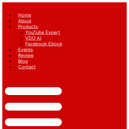
Skip
to
Home
content
About
Products
YouTube Expert
VDO AI
Facebook Ebook
Events
Review
Blog
Contact