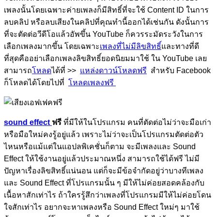
เพลงนั้นโดยเฉพาะค่ายเพลงก็มีสิทธิ์ที่จะใช้
Content ID
ในการ
ลบคลิป หรือลบเสียงในคลิปที่คุณทำนี้ออกได้เช่นกัน ดังนั้นการ
ที่จะตัดต่อวีดีโอแล้วอัพขึ้น
YouTube
ก็ควรระมัดระวังในการ
เลือกเพลงมากขึ้น โดยเฉพาะ
เพลงที่ไม่มีลิขสิทธิ์
และทางที่ดี
ที่สุดคืออย่าเลือกเพลงลิขสิทธิ์ยอดนิยมมาใช้ ใน
YouTube
เลย
สามารถ
โหลด
ได้ที่ >>
แหล่งดาวน์โหลดฟรี
สำหรับ Facebook
ก็โหลดได้โดยไปที่
โหลดเพลงฟรี
sound effect
ฟรี
ที่มีให้ในโปรแกรม คนที่ตัดต่อไม่ว่าจะมือเก่า
หรือมือใหม่คงรู้อยู่แล้ว เพราะไม่ว่าจะเป็นโปรแกรมตัดต่อตัว
ไหนหรือแม้แต่ในแอปลพิเคชั่นก็ตาม จะมีเพลงและ
Sound
Effect
ให้ใช้งานอยู่แล้วประมาณหนึ่ง สามารถใช้ได้ฟรี ไม่มี
ปัญหาเรื่องลิขสิทธิ์แน่นอน แต่ก็จะมีข้อจำกัดอยู่ว่าบางทีเพลง
และ
Sound Effect
ที่โปรแกรมนั้น ๆ มีให้ไม่ค่อยสอดคล้องกับ
เนื้อหาสักเท่าไร ถ้าใครรู้สึกว่าเพลงที่โปรแกรมมีให้ไม่ค่อยโดน
ใจสักเท่าไร อยากจะหาเพลงหรือ
Sound Effect
ใหม่ๆ มาใช้