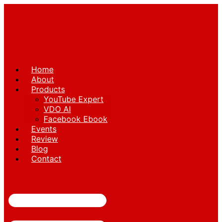
Skip
to
content
Home
About
Products
YouTube Expert
VDO AI
Facebook Ebook
Events
Review
Blog
Contact