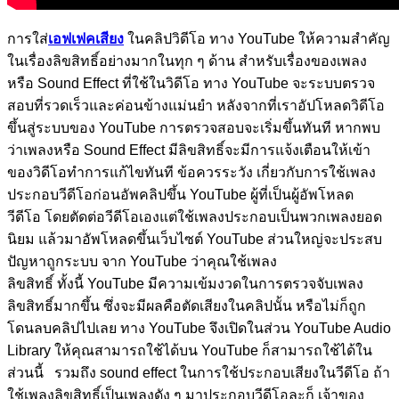
การใส่
เอฟเฟคเสียง
ในคลิปวิดีโอ ทาง
YouTube
ให้ความสำคัญ
ในเรื่องลิขสิทธิ์อย่างมากในทุก ๆ ด้าน สำหรับเรื่องของเพลง
หรือ
Sound Effect
ที่ใช้ในวิดีโอ ทาง
YouTube
จะระบบตรวจ
สอบที่รวดเร็วและค่อนข้างแม่นยำ หลังจากที่เราอัปโหลดวิดีโอ
ขึ้นสู่ระบบของ
YouTube
การตรวจสอบจะเริ่มขึ้นทันที หากพบ
ว่าเพลงหรือ
Sound Effect
มีลิขสิทธิ์จะมีการแจ้งเตือนให้เข้า
ของวิดีโอทำการแก้ไขทันที ข้อควรระวัง เกี่ยวกับการใช้เพลง
ประกอบวีดีโอก่อนอัพคลิปขึ้น
YouTube
ผู้ที่เป็นผู้อัพโหลด
วีดีโอ โดยตัดต่อวีดีโอเองแต่ใช้เพลงประกอบเป็นพวกเพลงยอด
นิยม แล้วมาอัพโหลดขึ้นเว็บไซต์
YouTube
ส่วนใหญ่จะประสบ
ปัญหาถูกระบบ จาก
YouTube
ว่าคุณใช้เพลง
ลิขสิทธิ์ ทั้งนี้
YouTube
มีความเข้มงวดในการตรวจจับเพลง
ลิขสิทธิ์มากขึ้น ซึ่งจะมีผลคือตัดเสียงในคลิปนั้น หรือไม่ก็ถูก
โดนลบคลิปไปเลย ทาง
YouTube
จึงเปิดในส่วน
YouTube Audio
Library
ให้คุณสามารถใช้ได้บน
YouTube
ก็สามารถใช้ได้ใน
ส่วนนี้
รวมถึง
sound effect
ในการใช้ประกอบเสียงในวีดีโอ ถ้า
ใช้เพลงลิขสิทธิ์เป็นเพลงดัง ๆ มาประกอบวีดีโอละก็ เจ้าของ