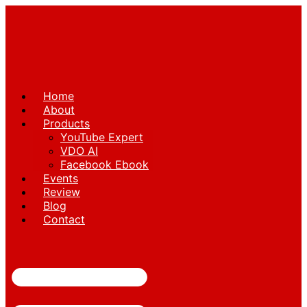
Skip
to
content
Home
About
Products
YouTube Expert
VDO AI
Facebook Ebook
Events
Review
Blog
Contact