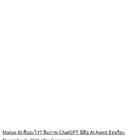
Manus AI คืออะไร? ลืมภาพ ChatGPT นี่คือ AI Agent อัจฉริยะ