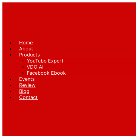
Skip
to
content
Home
About
Products
YouTube Expert
VDO AI
Facebook Ebook
Events
Review
Blog
Contact