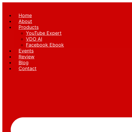
Skip
to
Home
content
About
Products
YouTube Expert
VDO AI
Facebook Ebook
Events
Review
Blog
Contact