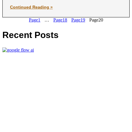
Continued Reading »
Page
1
…
Page
18
Page
19
Page
20
Recent Posts